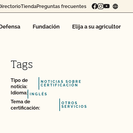
Directorio
Tienda
Preguntas frecuentes
chang
Defensa
Fundación
Elija a su agricultor
Tags
Tipo de
NOTICIAS SOBRE
CERTIFICACIÓN
noticia:
Idioma:
INGLÉS
Tema de
OTROS
SERVICIOS
certificación: