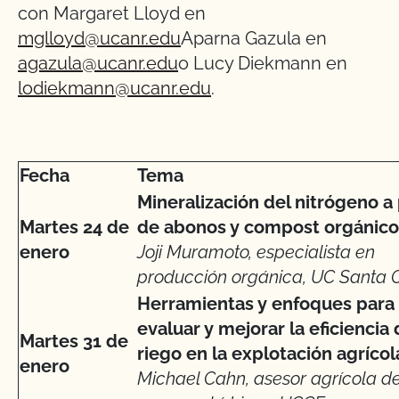
con Margaret Lloyd en
mglloyd@ucanr.edu
Aparna Gazula en
agazula@ucanr.edu
o Lucy Diekmann en
lodiekmann@ucanr.edu
.
Fecha
Tema
Mineralización del nitrógeno a 
Martes 24 de
de abonos y compost orgánico
enero
Joji Muramoto, especialista en
producción orgánica, UC Santa 
Herramientas y enfoques para
evaluar y mejorar la eficiencia 
Martes 31 de
riego en la explotación agrícol
enero
Michael Cahn, asesor agrícola de