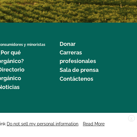
Donar
onsumidores y minoristas
¿Por qué
Carreras
orgánico?
profesionales
Directorio
Sala de prensa
orgánico
Contáctenos
Noticias
X
edar Street, Suite 248, Santa Cruz, CA 95060 © 2025 CCOF.org
link
Do not sell my personal information
.
Read More