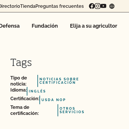
Directorio
Tienda
Preguntas frecuentes
chang
Defensa
Fundación
Elija a su agricultor
Tags
Tipo de
NOTICIAS SOBRE
CERTIFICACIÓN
noticia:
Idioma:
INGLÉS
Certificación:
USDA NOP
Tema de
OTROS
SERVICIOS
certificación: