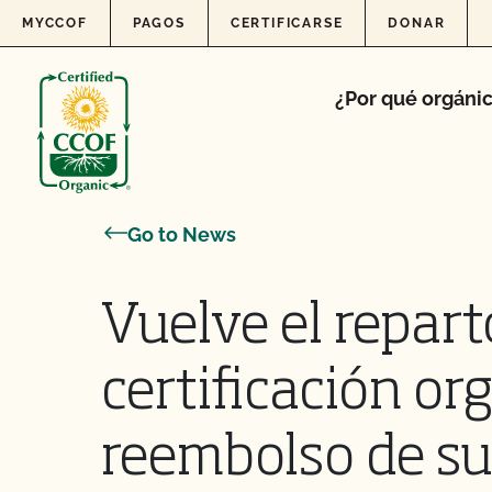
Skip to content
MYCCOF
PAGOS
CERTIFICARSE
DONAR
¿Por qué orgáni
Go to News
Vuelve el repart
certificación or
reembolso de su