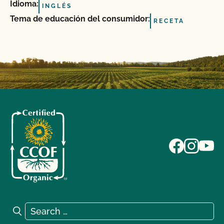
Idioma:
INGLÉS
Tema de educación del consumidor:
RECETA
Search for:
Search