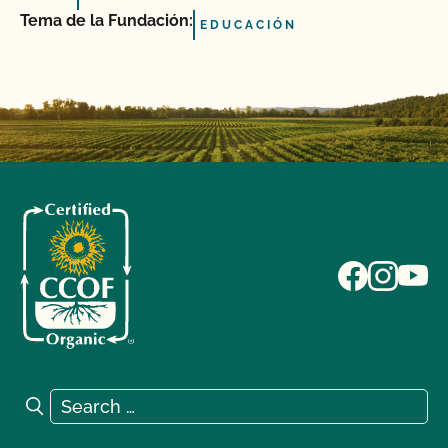
Tema de la Fundación:
EDUCACIÓN
Search for:
Search