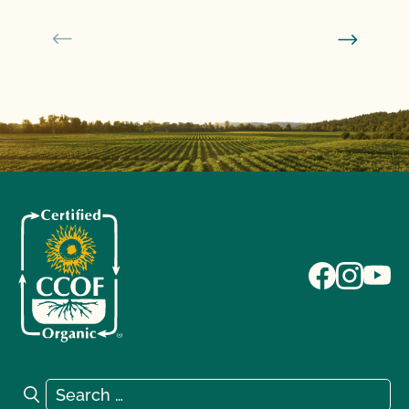
Search for:
Search