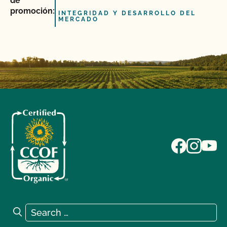
de
promoción:
INTEGRIDAD Y DESARROLLO DEL
MERCADO
Search for:
Search