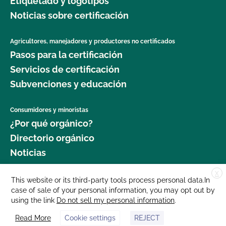
Etiquetado y logotipos
Noticias sobre certificación
Agricultores, manejadores y productores no certificados
Pasos para la certificación
Servicios de certificación
Subvenciones y educación
Consumidores y minoristas
¿Por qué orgánico?
Directorio orgánico
Noticias
X
Donar
This website or its third-party tools process personal data.In
case of sale of your personal information, you may opt out by
Carreras profesionales
using the link
Do not sell my personal information
.
Sala de prensa
Read More
Cookie settings
REJECT
Contáctenos