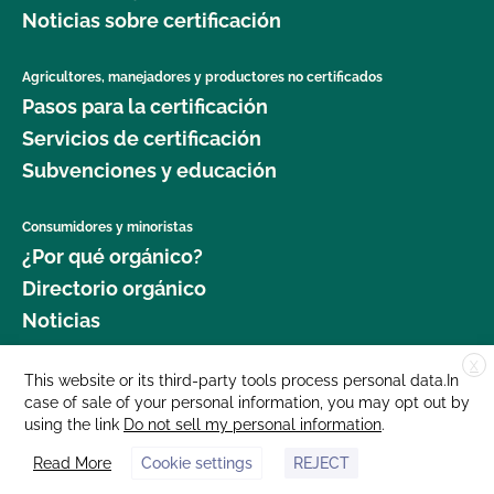
Noticias sobre certificación
Agricultores, manejadores y productores no certificados
Pasos para la certificación
Servicios de certificación
Subvenciones y educación
Consumidores y minoristas
¿Por qué orgánico?
Directorio orgánico
Noticias
X
Donar
This website or its third-party tools process personal data.In
case of sale of your personal information, you may opt out by
Carreras profesionales
using the link
Do not sell my personal information
.
Sala de prensa
Read More
Cookie settings
REJECT
Contáctenos