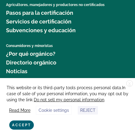
Agricultores, manejadores y productores no certificados
Pasos para la certificación
Servicios de certificación
Subvenciones y educación
Consumidores y minoristas
¿Por qué orgánico?
Directorio orgánico
Noticias
X
Donar
This website or its third-party tools process personal data.In
case of sale of your personal information, you may opt out by
Carreras profesionales
using the link
Do not sell my personal information
.
Sala de prensa
Read More
Cookie settings
REJECT
Contáctenos
877 Cedar Street, Suite 248, Santa Cruz, CA 95060 © 2025 CCOF.org
ACCEPT