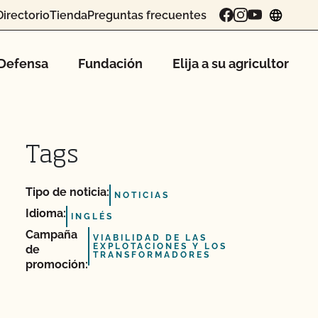
Directorio
Tienda
Preguntas frecuentes
chang
Defensa
Fundación
Elija a su agricultor
Tags
Tipo de noticia:
NOTICIAS
Idioma:
INGLÉS
Campaña
VIABILIDAD DE LAS
EXPLOTACIONES Y LOS
de
TRANSFORMADORES
promoción: