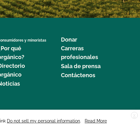
Donar
onsumidores y minoristas
¿Por qué
Carreras
orgánico?
profesionales
Directorio
Sala de prensa
orgánico
Contáctenos
Noticias
X
edar Street, Suite 248, Santa Cruz, CA 95060 © 2025 CCOF.org
link
Do not sell my personal information
.
Read More