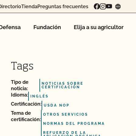
Directorio
Tienda
Preguntas frecuentes
chang
Defensa
Fundación
Elija a su agricultor
Tags
Tipo de
NOTICIAS SOBRE
CERTIFICACIÓN
noticia:
Idioma:
INGLÉS
Certificación:
USDA NOP
Tema de
OTROS SERVICIOS
certificación:
NORMAS DEL PROGRAMA
REFUERZO DE LA