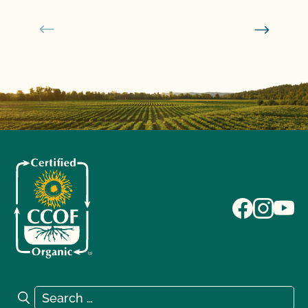
Search for:
Search