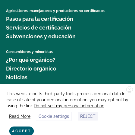
Agricultores, manejadores y productores no certificados
Pasos para la certificación
Servicios de certificación
Subvenciones y educación
Consumidores y minoristas
¿Por qué orgánico?
Directorio orgánico
Noticias
X
Donar
This website or its third-party tools process personal data.In
case of sale of your personal information, you may opt out by
Carreras profesionales
using the link
Do not sell my personal information
.
Sala de prensa
Read More
Cookie settings
REJECT
Contáctenos
877 Cedar Street, Suite 248, Santa Cruz, CA 95060 © 2025 CCOF.org
ACCEPT