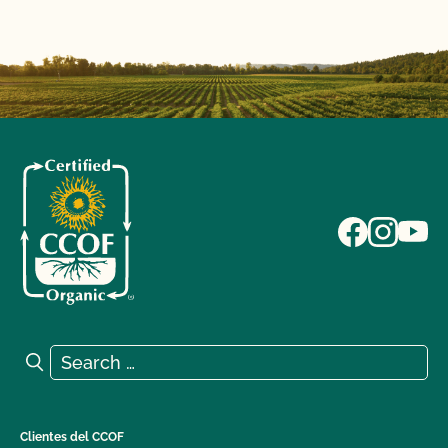
Search for:
Search
Clientes del CCOF