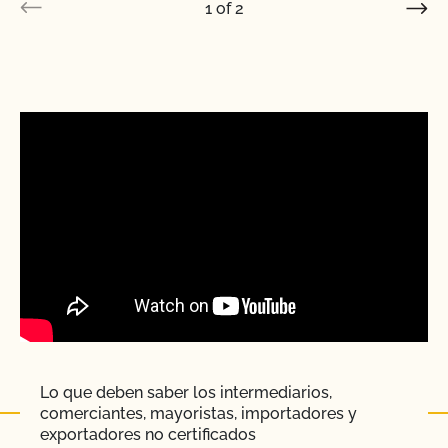
1
of
2
INGLÉS
AGRICULTOR
MANEJADOR
EXPORTACIONES E IMPORTACIONES
INTERNACIONALES
REFUERZO DE LA APLICACIÓN ORGÁNICA (SOE)
Soy exportador, ¿cuántos certificados NOP de
importación necesito?
Soy importador, ¿cómo solicito un certificado NOP
de importación?
Soy importador, ¿qué debo saber?
Lo que deben saber los intermediarios,
comerciantes, mayoristas, importadores y
exportadores no certificados