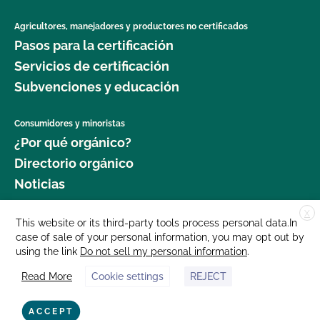
Agricultores, manejadores y productores no certificados
Pasos para la certificación
Servicios de certificación
Subvenciones y educación
Consumidores y minoristas
¿Por qué orgánico?
Directorio orgánico
Noticias
X
Donar
This website or its third-party tools process personal data.In
case of sale of your personal information, you may opt out by
Carreras profesionales
using the link
Do not sell my personal information
.
Sala de prensa
Read More
Cookie settings
REJECT
Contáctenos
877 Cedar Street, Suite 248, Santa Cruz, CA 95060 © 2025 CCOF.org
ACCEPT