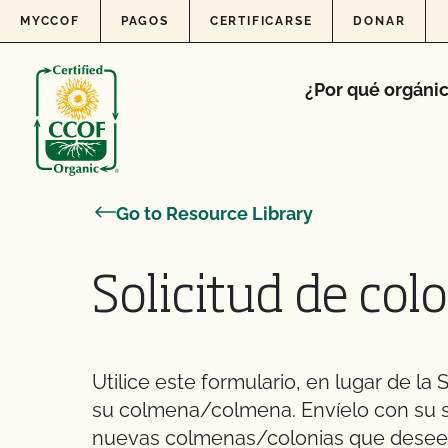
Skip to content
MYCCOF
PAGOS
CERTIFICARSE
DONAR
¿Por qué orgáni
Go to Resource Library
Solicitud de col
Utilice este formulario, en lugar de la 
su colmena/colmena. Envíelo con su so
nuevas colmenas/colonias que desee c