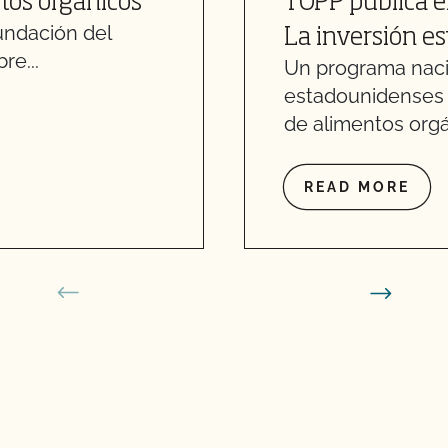
ctos orgánicos
TOPP publica e
undación del
La inversión es
re...
Un programa nacio
estadounidenses 
de alimentos orgán
READ MORE