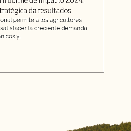
l Informe de Impacto 2024:
E
tratégica da resultados
O
nal permite a los agricultores
g
satisfacer la creciente demanda
A
icos y...
a