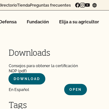
Directorio
Tienda
Preguntas frecuentes
chang
Defensa
Fundación
Elija a su agricultor
Downloads
Consejos para obtener la certificación
NOP (pdf)
DOWNLOAD
En Español
OPEN
Tags