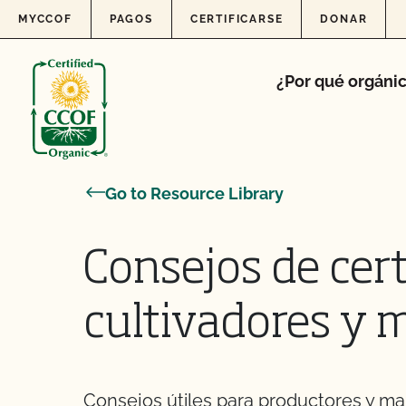
Skip to content
MYCCOF
PAGOS
CERTIFICARSE
DONAR
¿Por qué orgáni
Go to Resource Library
Consejos de cert
cultivadores y 
Consejos útiles para productores y man