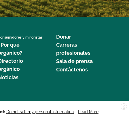
Donar
onsumidores y minoristas
¿Por qué
Carreras
orgánico?
profesionales
Directorio
Sala de prensa
orgánico
Contáctenos
Noticias
X
edar Street, Suite 248, Santa Cruz, CA 95060 © 2025 CCOF.org
link
Do not sell my personal information
.
Read More