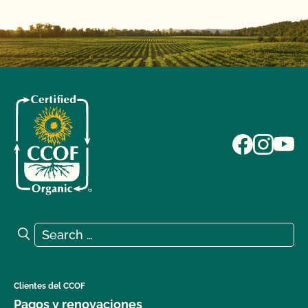
Search for:
Search
Clientes del CCOF
Pagos y renovaciones