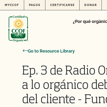
Skip to content
MYCCOF
PAGOS
CERTIFICARSE
DONAR
¿Por qué orgáni
Go to Resource Library
Ep. 3 de Radio O
a lo orgánico d
del cliente - Fu