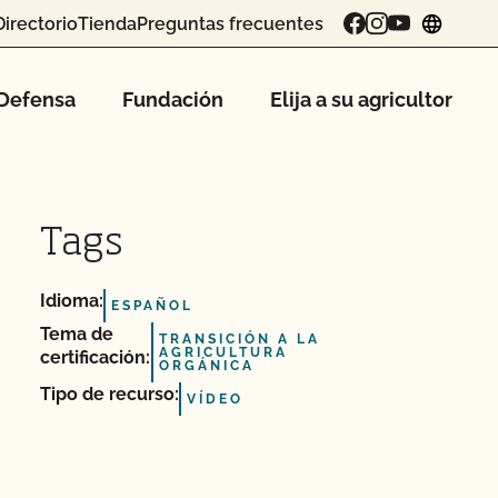
Directorio
Tienda
Preguntas frecuentes
chang
Defensa
Fundación
Elija a su agricultor
Tags
Idioma:
ESPAÑOL
Tema de
TRANSICIÓN A LA
AGRICULTURA
certificación:
ORGÁNICA
Tipo de recurso:
VÍDEO