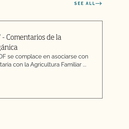
SEE ALL
 - Comentarios de la
5
E
ánica
C
F se complace en asociarse con
ria con la Agricultura Familiar ...