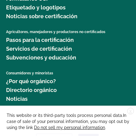
Etiquetado y logotipos
Noticias sobre certificación
Agricultores, manejadores y productores no certificados
Pasos para la certificación
Servicios de certificación
Subvenciones y educación
Consumidores y minoristas
¿Por qué orgánico?
Directorio orgánico
Noticias
X
Donar
This website or its third-party tools process personal data.In
case of sale of your personal information, you may opt out by
Carreras profesionales
using the link
Do not sell my personal information
.
Sala de prensa