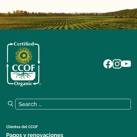
Search for:
Search
Clientes del CCOF
Pagos y renovaciones