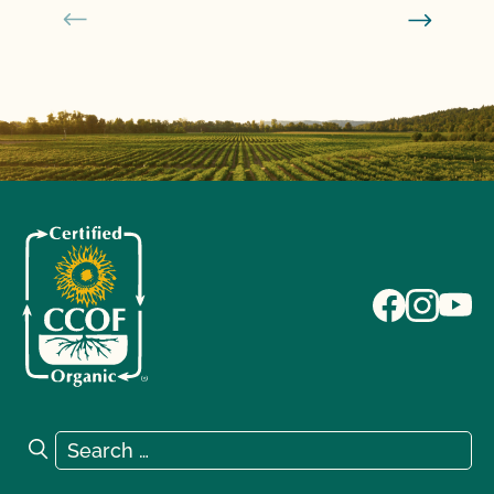
Search for:
Search