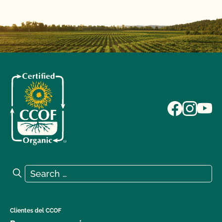
Search for:
Search
Clientes del CCOF