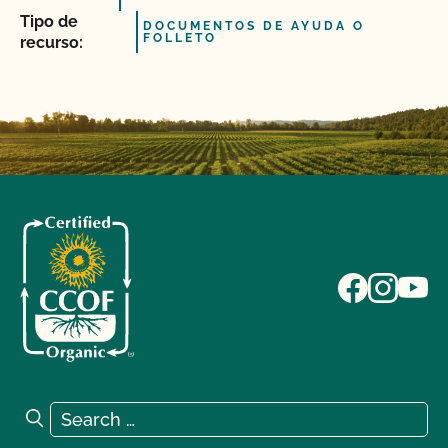
Tipo de
DOCUMENTOS DE AYUDA O
FOLLETO
recurso:
Search for:
Search