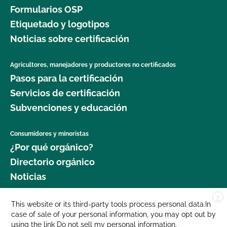
Formularios OSP
Etiquetado y logotipos
Noticias sobre certificación
Agricultores, manejadores y productores no certificados
Pasos para la certificación
Servicios de certificación
Subvenciones y educación
Consumidores y minoristas
¿Por qué orgánico?
Directorio orgánico
Noticias
X
Donar
This website or its third-party tools process personal data.In
case of sale of your personal information, you may opt out by
Carreras profesionales
using the link
Do not sell my personal information
.