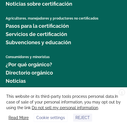
Noticias sobre certificación
Agricultores, manejadores y productores no certificados
Pasos para la certificación
Servicios de certificación
Subvenciones y educación
Consumidores y minoristas
¿Por qué orgánico?
Directorio orgánico
Noticias
X
Donar
This website or its third-party tools process personal data.In
case of sale of your personal information, you may opt out by
Carreras profesionales
using the link
Do not sell my personal information
.
Sala de prensa
Read More
Cookie settings
REJECT
Contáctenos