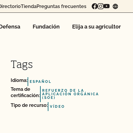
Directorio
Tienda
Preguntas frecuentes
chang
Defensa
Fundación
Elija a su agricultor
Tags
Idioma:
ESPAÑOL
Tema de
REFUERZO DE LA
APLICACIÓN ORGÁNICA
certificación:
(SOE)
Tipo de recurso:
VÍDEO