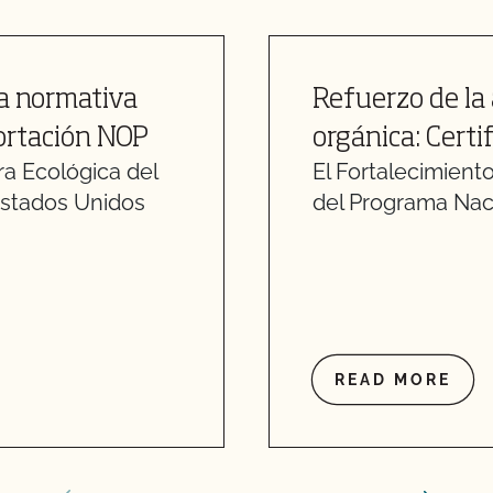
la normativa
Refuerzo de la 
portación NOP
orgánica: Cert
ra Ecológica del
El Fortalecimient
Estados Unidos
del Programa Naci
READ MORE