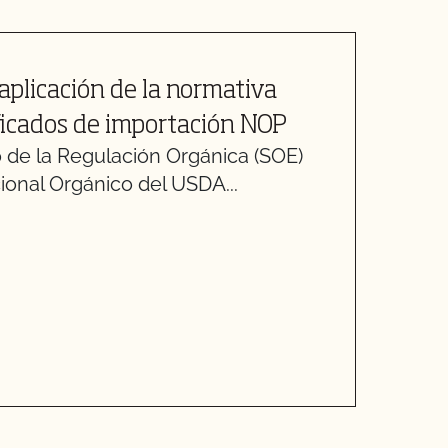
aplicación de la normativa
P
ificados de importación NOP
e
o de la Regulación Orgánica (SOE)
y
onal Orgánico del USDA...
a
E
C