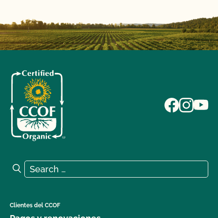
Search for:
Search
Clientes del CCOF