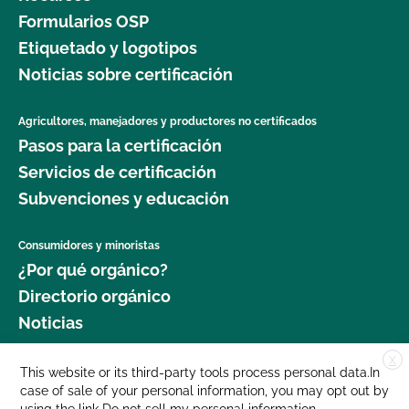
Formularios OSP
Etiquetado y logotipos
Noticias sobre certificación
Agricultores, manejadores y productores no certificados
Pasos para la certificación
Servicios de certificación
Subvenciones y educación
Consumidores y minoristas
¿Por qué orgánico?
Directorio orgánico
Noticias
X
Donar
This website or its third-party tools process personal data.In
case of sale of your personal information, you may opt out by
Carreras profesionales