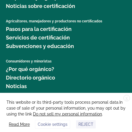
Noticias sobre certificación
Agricultores, manejadores y productores no certificados
Pasos para la certificación
Servicios de certificación
Subvenciones y educación
Consumidores y minoristas
¿Por qué orgánico?
Directorio orgánico
Noticias
X
Donar
This website or its third-party tools process personal data.In
case of sale of your personal information, you may opt out by
Carreras profesionales
using the link
Do not sell my personal information
.
Sala de prensa
Read More
Cookie settings
REJECT
Contáctenos