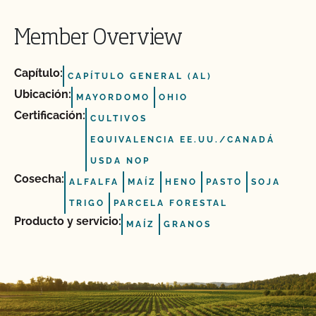
Member Overview
Capítulo:
CAPÍTULO GENERAL (AL)
Ubicación:
MAYORDOMO
OHIO
Certificación:
CULTIVOS
EQUIVALENCIA EE.UU./CANADÁ
USDA NOP
Cosecha:
ALFALFA
MAÍZ
HENO
PASTO
SOJA
TRIGO
PARCELA FORESTAL
Producto y servicio:
MAÍZ
GRANOS