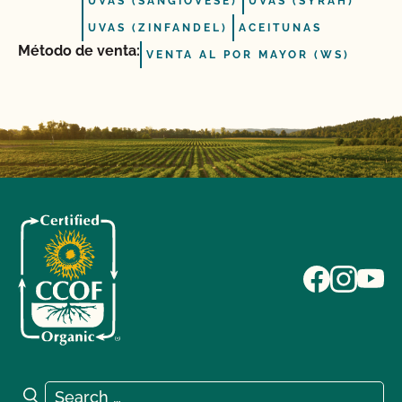
UVAS (SANGIOVESE)
UVAS (SYRAH)
UVAS (ZINFANDEL)
ACEITUNAS
Método de venta:
VENTA AL POR MAYOR (WS)
Search for:
Search