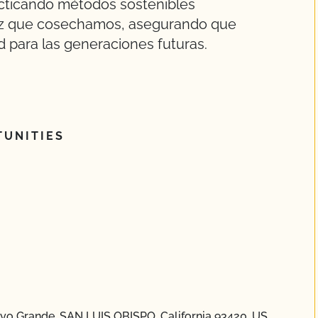
racticando métodos sostenibles
ez que cosechamos, asegurando que
 para las generaciones futuras.
UNITIES
o Grande, SAN LUIS OBISPO, California 93420, US