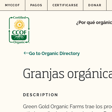
Skip to content
MYCCOF
PAGOS
CERTIFICARSE
DONAR
¿Por qué orgáni
Go to Organic Directory
Granjas orgánic
DESCRIPTION
Green Gold Organic Farms trae los prod