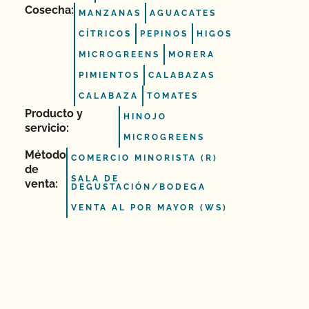
Cosecha:
MANZANAS
AGUACATES
CÍTRICOS
PEPINOS
HIGOS
MICROGREENS
MORERA
PIMIENTOS
CALABAZAS
CALABAZA
TOMATES
Producto y
HINOJO
servicio:
MICROGREENS
Método
COMERCIO MINORISTA (R)
de
SALA DE
venta:
DEGUSTACIÓN/BODEGA
VENTA AL POR MAYOR (WS)