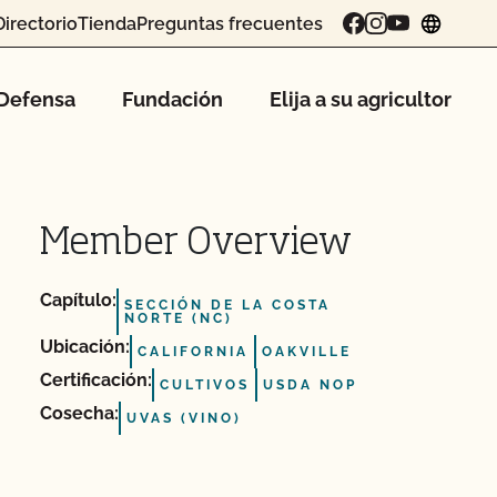
Directorio
Tienda
Preguntas frecuentes
chang
Defensa
Fundación
Elija a su agricultor
Member Overview
Capítulo:
SECCIÓN DE LA COSTA
NORTE (NC)
Ubicación:
CALIFORNIA
OAKVILLE
Certificación:
CULTIVOS
USDA NOP
Cosecha:
UVAS (VINO)