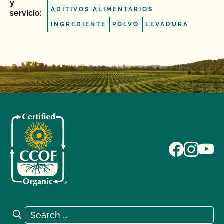
y
ADITIVOS ALIMENTARIOS
servicio:
INGREDIENTE
POLVO
LEVADURA
Search for:
Search