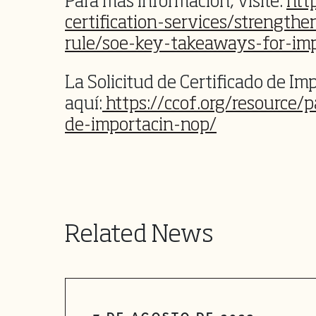
Para más información, visite:
htt
certification-services/strength
rule/soe-key-takeaways-for-imp
La Solicitud de Certificado de I
aquí:
https://ccof.org/resource/p
de-importacin-nop/
Related News