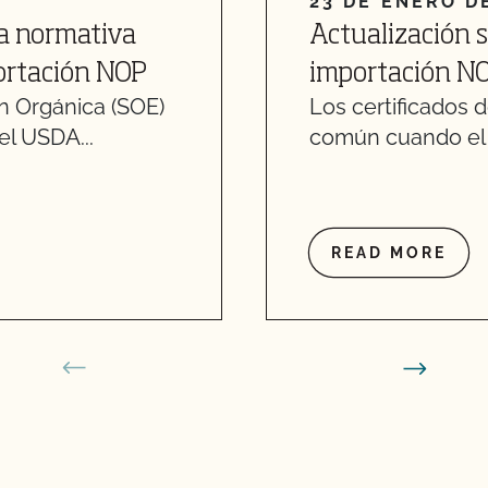
23 DE ENERO D
la normativa
Actualización s
portación NOP
importación NO
ón Orgánica (SOE)
Los certificados 
l USDA...
común cuando el 
READ MORE