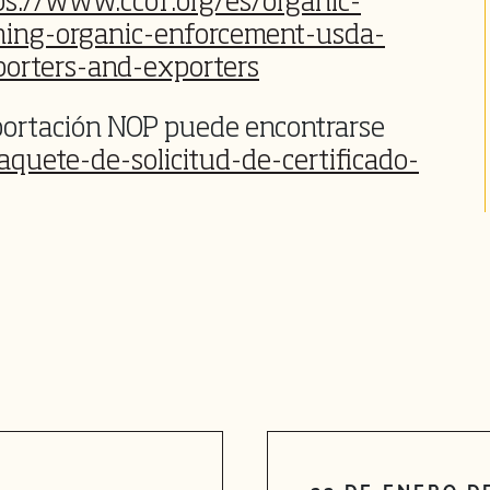
ps://www.ccof.org/es/organic-
ening-organic-enforcement-usda-
orters-and-exporters
mportación NOP puede encontrarse
aquete-de-solicitud-de-certificado-