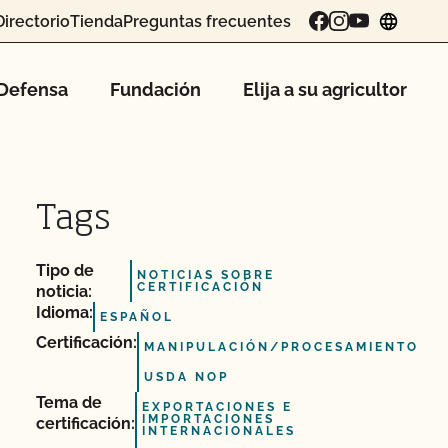
Directorio
Tienda
Preguntas frecuentes
chang
Defensa
Fundación
Elija a su agricultor
Tags
Tipo de
NOTICIAS SOBRE
CERTIFICACIÓN
noticia:
Idioma:
ESPAÑOL
Certificación:
MANIPULACIÓN/PROCESAMIENTO
USDA NOP
Tema de
EXPORTACIONES E
IMPORTACIONES
certificación:
INTERNACIONALES