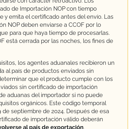
dirse con carácter retroactivo. Los
ficado de Importación NOP con tiempo
se y emita el certificado antes del envío. Las
ción NOP deben enviarse a CCOF por lo
que para que haya tiempo de procesarlas.
 está cerrada por las noches, los fines de
uisitos, los agentes aduanales recibieron un
da al país de productos enviados sin
 determinar que el producto cumple con los
viados sin certificado de importación
de aduanas del importador si no puede
quisitos orgánicos. Este código temporal
 19 de septiembre de 2024. Después de esa
rtificado de importación válido deberán
lverse al país de exportación
.