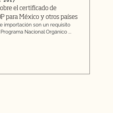
E 2017
obre el certificado de
F
P para México y otros países
de importación son un requisito
E
Programa Nacional Orgánico ...
d