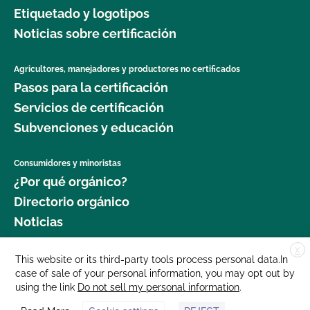
Etiquetado y logotipos
Noticias sobre certificación
Agricultores, manejadores y productores no certificados
Pasos para la certificación
Servicios de certificación
Subvenciones y educación
Consumidores y minoristas
¿Por qué orgánico?
Directorio orgánico
Noticias
X
Donar
This website or its third-party tools process personal data.In
case of sale of your personal information, you may opt out by
Carreras profesionales
using the link
Do not sell my personal information
.
Sala de prensa