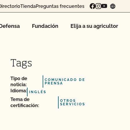
Directorio
Tienda
Preguntas frecuentes
chang
Defensa
Fundación
Elija a su agricultor
Tags
Tipo de
COMUNICADO DE
PRENSA
noticia:
Idioma:
INGLÉS
Tema de
OTROS
SERVICIOS
certificación: