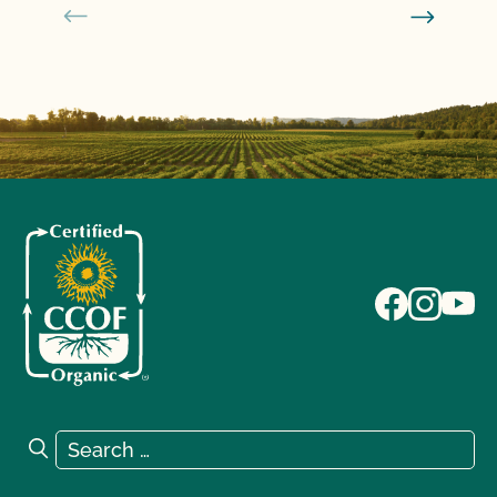
Search for:
Search