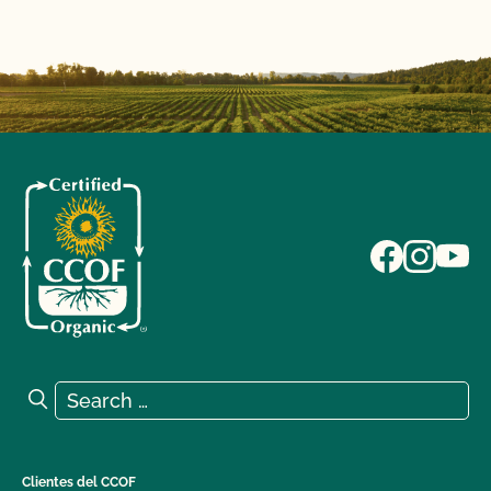
Search for:
Search
Clientes del CCOF