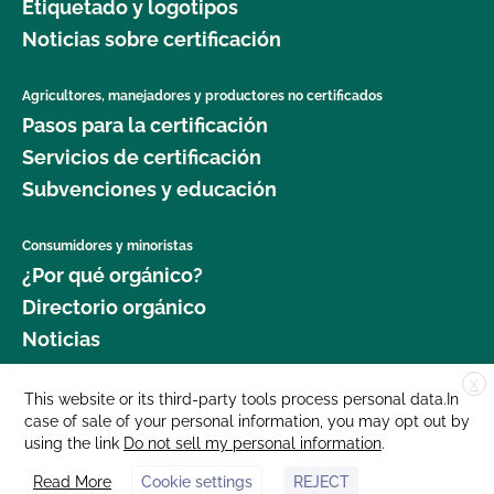
Etiquetado y logotipos
Noticias sobre certificación
Agricultores, manejadores y productores no certificados
Pasos para la certificación
Servicios de certificación
Subvenciones y educación
Consumidores y minoristas
¿Por qué orgánico?
Directorio orgánico
Noticias
X
Donar
This website or its third-party tools process personal data.In
case of sale of your personal information, you may opt out by
Carreras profesionales
using the link
Do not sell my personal information
.
Sala de prensa
Read More
Cookie settings
REJECT
Contáctenos