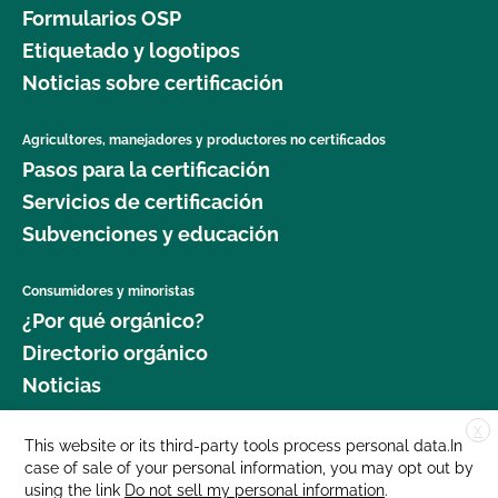
Formularios OSP
Etiquetado y logotipos
Noticias sobre certificación
Agricultores, manejadores y productores no certificados
Pasos para la certificación
Servicios de certificación
Subvenciones y educación
Consumidores y minoristas
¿Por qué orgánico?
Directorio orgánico
Noticias
X
Donar
This website or its third-party tools process personal data.In
case of sale of your personal information, you may opt out by
Carreras profesionales
using the link
Do not sell my personal information
.