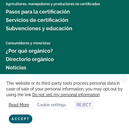
Agricultores, manejadores y productores no certificados
Pasos para la certificación
Servicios de certificación
Subvenciones y educación
Consumidores y minoristas
¿Por qué orgánico?
Directorio orgánico
Noticias
X
Donar
This website or its third-party tools process personal data.In
case of sale of your personal information, you may opt out by
Carreras profesionales
using the link
Do not sell my personal information
.
Sala de prensa
Read More
Cookie settings
REJECT
Contáctenos
877 Cedar Street, Suite 248, Santa Cruz, CA 95060 © 2025 CCOF.org
ACCEPT