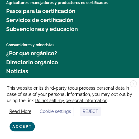
Agricultores, manejadores y productores no certificados
Pasos para la certificación
Servicios de certificación
Subvenciones y educación
Consumidores y minoristas
¿Por qué orgánico?
Directorio orgánico
Noticias
X
Donar
This website or its third-party tools process personal data.In
case of sale of your personal information, you may opt out by
Carreras profesionales
using the link
Do not sell my personal information
.
Sala de prensa
Read More
Cookie settings
REJECT
Contáctenos
877 Cedar Street, Suite 248, Santa Cruz, CA 95060 © 2025 CCOF.org
ACCEPT