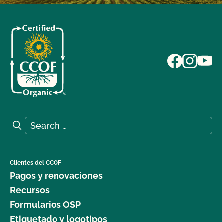
Search for:
Search
Clientes del CCOF
Pagos y renovaciones
Recursos
Formularios OSP
Etiquetado y logotipos