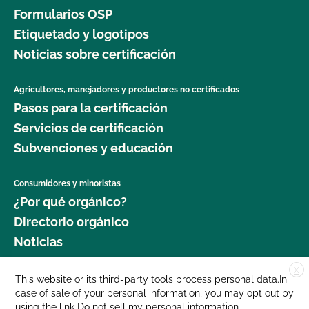
Formularios OSP
Etiquetado y logotipos
Noticias sobre certificación
Agricultores, manejadores y productores no certificados
Pasos para la certificación
Servicios de certificación
Subvenciones y educación
Consumidores y minoristas
¿Por qué orgánico?
Directorio orgánico
Noticias
X
Donar
This website or its third-party tools process personal data.In
case of sale of your personal information, you may opt out by
Carreras profesionales
using the link
Do not sell my personal information
.