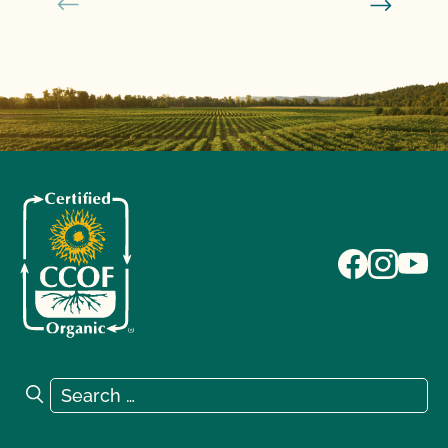
Search for:
Search