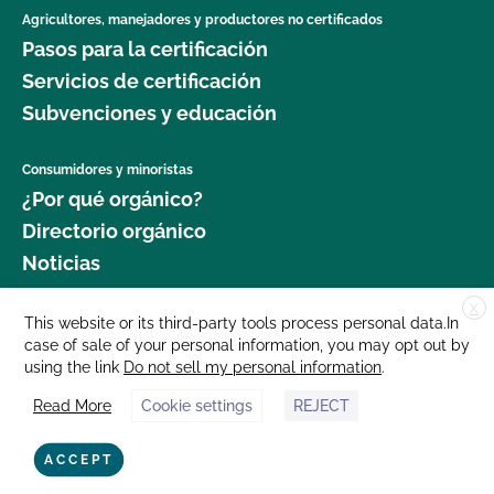
Agricultores, manejadores y productores no certificados
Pasos para la certificación
Servicios de certificación
Subvenciones y educación
Consumidores y minoristas
¿Por qué orgánico?
Directorio orgánico
Noticias
X
Donar
This website or its third-party tools process personal data.In
case of sale of your personal information, you may opt out by
Carreras profesionales
using the link
Do not sell my personal information
.
Sala de prensa
Read More
Cookie settings
REJECT
Contáctenos
877 Cedar Street, Suite 248, Santa Cruz, CA 95060 © 2025 CCOF.org
ACCEPT