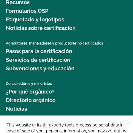
Recursos
Formularios OSP
Etiquetado y logotipos
Noticias sobre certificación
Agricultores, manejadores y productores no certificados
Pasos para la certificación
Servicios de certificación
Subvenciones y educación
Consumidores y minoristas
¿Por qué orgánico?
Directorio orgánico
Noticias
X
Donar
This website or its third-party tools process personal data.In
case of sale of your personal information, you may opt out by
Carreras profesionales