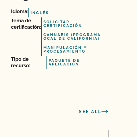
Idioma:
INGLÉS
Tema de
SOLICITAR
CERTIFICACIÓN
certificación:
CANNABIS (PROGRAMA
OCAL DE CALIFORNIA)
MANIPULACIÓN Y
PROCESAMIENTO
Tipo de
PAQUETE DE
APLICACIÓN
recurso:
SEE ALL