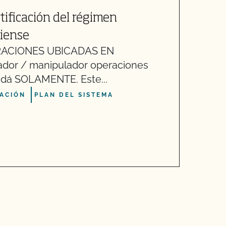
rtificación del régimen
O
iense
c
RACIONES UBICADAS EN
S
dor / manipulador operaciones
E
dá SOLAMENTE. Este...
a
CACIÓN
PLAN DEL SISTEMA